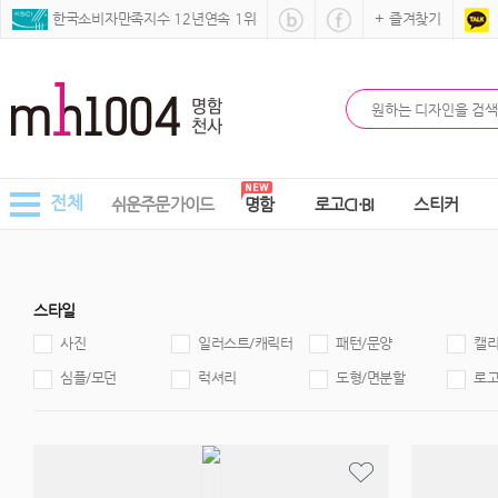
 한국소비자만족지수 12년연속 1위
+ 즐겨찾기
전체
쉬운주문가이드
명함
로고CI·BI
스티커
스타일
사진
일러스트/캐릭터
패턴/문양
캘
심플/모던
럭셔리
도형/면분할
로