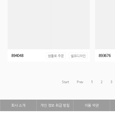
894048
893676
샘플로 주문
셀프디자인
Start
Prev
1
2
3
회사 소개
개인 정보 취급 방침
이용 약관