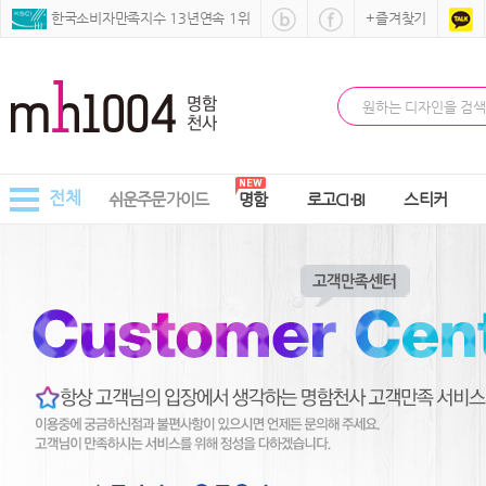
 한국소비자만족지수 13년연속 1위
+즐겨찾기
전체
쉬운주문가이드
명함
로고CI·BI
스티커