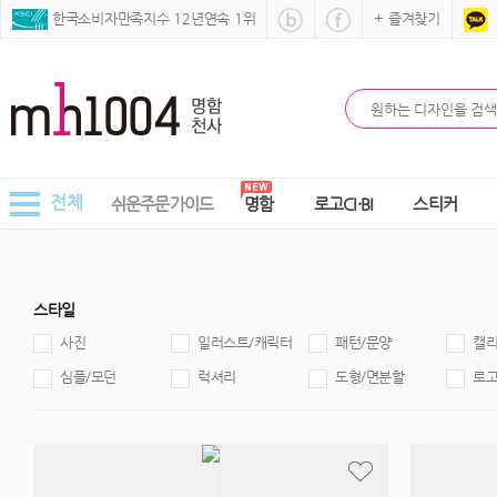
 한국소비자만족지수 12년연속 1위
+ 즐겨찾기
전체
쉬운주문가이드
명함
로고CI·BI
스티커
스타일
사진
일러스트/캐릭터
패턴/문양
캘
심플/모던
럭셔리
도형/면분할
로