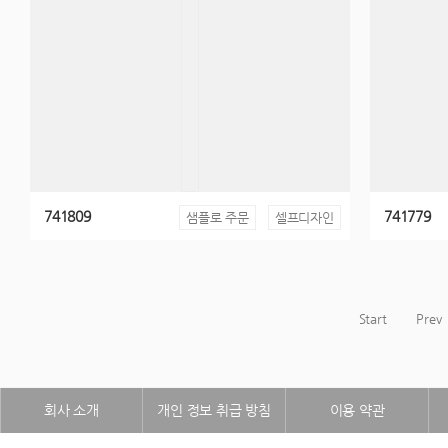
741809
741779
샘플로 주문
셀프디자인
Start
Prev
회사 소개
개인 정보 취급 방침
이용 약관