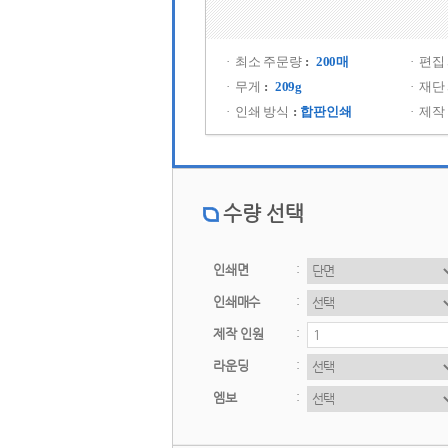
최소 주문량
 200매 
편집
무게
 209g 
재단
인쇄 방식
합판인쇄
제작
수량 선택
 인쇄면 
 
 인쇄매수 
 
제작 인원
 
라운딩
 
엠보
 