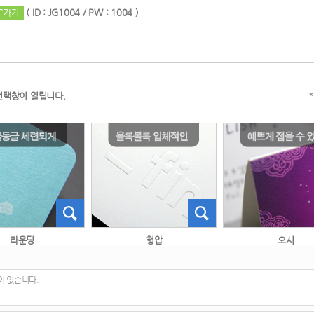
 
( ID : JG1004 / PW : 1004 )
로가기
 
선택창이 열립니다.
 라운딩 
 형압 
 오시 
이 없습니다.