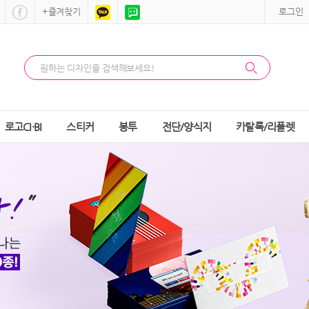
+즐겨찾기
로그인
로고CI·BI
스티커
봉투
전단/양식지
카탈록/리플렛